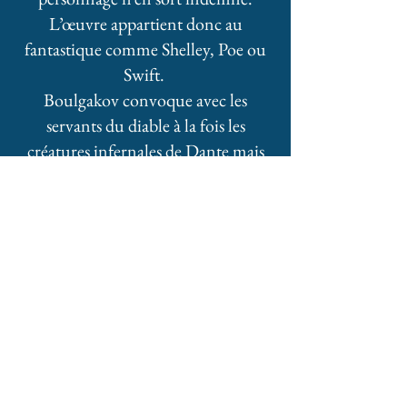
L’œuvre appartient donc au
fantastique comme Shelley, Poe ou
Swift.
Boulgakov convoque avec les
servants du diable à la fois les
créatures infernales de Dante mais
aussi les monstres irréels de Lewis
Caroll. De cette façon, il maintient
toujours son récit sur la crête entre
conte de fées et mysticisme
horrifique.
Il passe ainsi discrètement son
message de révolte contre le système
communiste qui le menace,
préfigurant ainsi Kafka, Orwell et