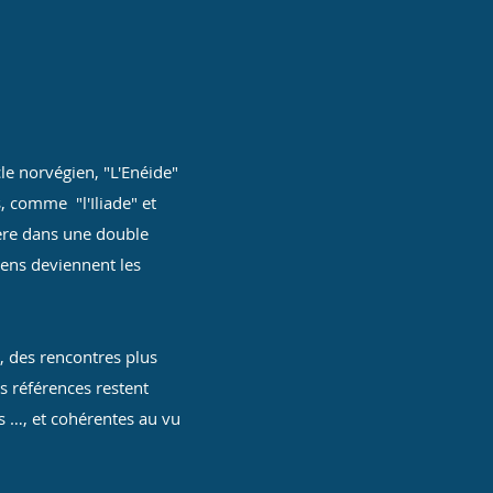
cle norvégien, "L'Enéide"
, comme "l'Iliade" et
ère dans une double
oyens deviennent les
), des rencontres plus
s références restent
s …, et cohérentes au vu