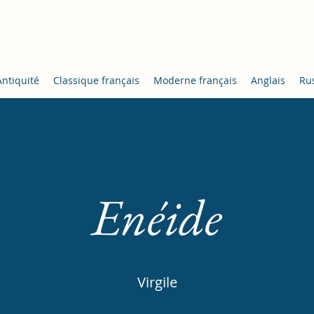
Locke
Antiquité
Classique français
Moderne français
Anglais
Ru
Enéide
Virgile