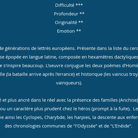
Difficulté ***
Profondeur **
Originalité **
Emotion **
 de générations de lettrés européens. Présente dans la liste du cer
euse épopée en langue latine, composée en hexamètres dactyliques
lle s'inspire beaucoup. L'oeuvre conjugue les deux poèmes d'Hom
e (la bataille arrive après l'errance) et historique (les vaincus tr
vainqueurs).
é et plus ancré dans le réel avec la présence des familles (Anchise
 ou un caractère plus prudent chez le héros (prompt à la fuite). Le
 ainsi les Cyclopes, Charybde, les harpies, la descente aux enfer
des chronologies communes de "l'Odyssée" et de "L'Enéide".