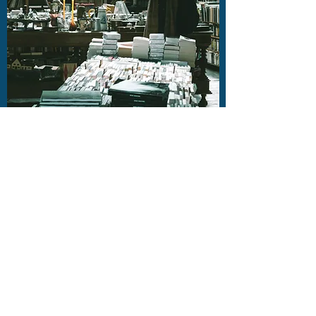
Les maîtres russes​
Difficile de mettre en avant certains
génies avant d'autres, mais j'ai été
marqué surtout par : Tolstoi, Gogol,
Soljenitsyne.
Pasternak, Pouchkine n'ont pas été cités.