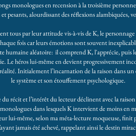
 longs monologues en recension à la troisième personne
et pesants, alourdissant des réflexions alambiquées, vo
nt tous par leur attitude vis-à-vis de K, le personnage ce
 chaque fois car leurs émotions sont souvent inexplicab
 humaine aléatoire: il comprend K, l'apprécie, puis le r
nie. Le héros lui-même en devient progressivement inco
éalité. Initialement l’incarnation de la raison dans un 
le système et son étouffement psychologique.
 récit et l’intérêt du lecteur déclinent avec la raison
e monologues dans lesquels K intervient de moins en mo
teur lui-même, selon ma méta-lecture moqueuse, finit 
ayant jamais été achevé, rappelant ainsi le destin mira