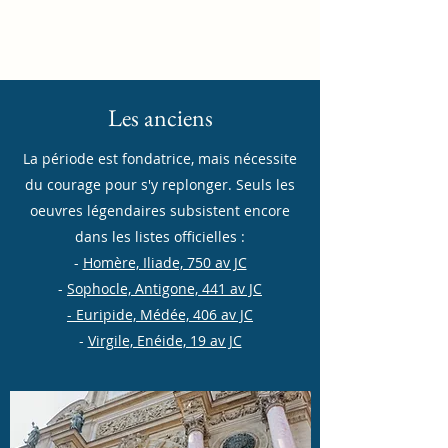
Locke
Les anciens
La période est fondatrice, mais nécessite
du courage pour s'y replonger. Seuls les
oeuvres légendaires subsistent encore
dans les listes officielles :
-
Homère, Iliade, 750 av JC
-
Sophocle, Antigone, 441 av JC
-
Euripide, Médée, 406 av JC
-
Virgile, Enéide, 19 av JC