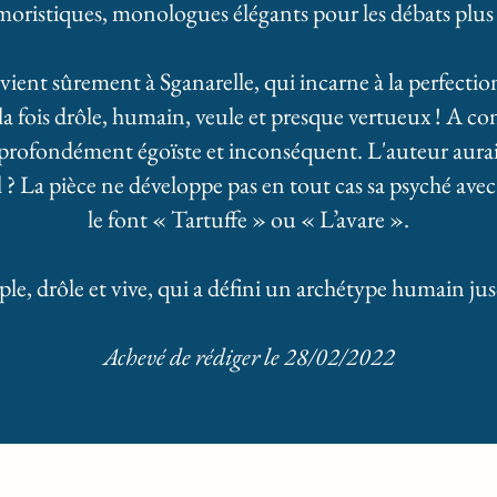
moristiques, monologues élégants pour les débats plus
evient sûrement à Sganarelle, qui incarne à la perfecti
st à la fois drôle, humain, veule et presque vertueux ! A 
rofondément égoïste et inconséquent. L'auteur aurait
l ? La pièce ne développe pas en tout cas sa psyché av
le font « Tartuffe » ou « L’avare ».
le, drôle et vive, qui a défini un archétype humain jus
Achevé de rédiger le 28/02/2022